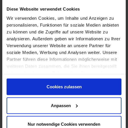
Diese Webseite verwendet Cookies
Wir verwenden Cookies, um Inhalte und Anzeigen zu
personalisieren, Funktionen für soziale Medien anbieten
zu können und die Zugriffe auf unsere Website zu
analysieren. Außerdem geben wir Informationen zu Ihrer
Grundsätzlich sind Lochbleche aufgrund ihrer hervorragenden
Verwendung unserer Website an unsere Partner für
Materialeigenschaften vielseitig einsetzbar – unter anderem
soziale Medien, Werbung und Analysen weiter. Unsere
als Sichtschutz oder Stadtmöblierung, als Lärm- und
Partner führen diese Informationen möglicherweise mit
Schallschutz, als Fassadenverkleidung, als
Maschinenelemente oder Siebbleche, als Sonnenschutz,
weiteren Daten zusammen, die Sie ihnen bereitgestellt
Decken- oder Wandverkleidung oder in Filtersystemen, Kühl-
haben oder die sie im Rahmen Ihrer Nutzung der
und Heizgeräten, Lüftungs- und Klimaanlagen.
Dienste gesammelt haben. Sie geben Einwilligung zu
unseren Cookies, wenn Sie unsere Webseite weiterhin
Nakhle stellt als Blechprofi individuell auf Ihre Bedürfnisse
Cookies zulassen
zugeschnittene Lochbleche her. Ob Rundlochung,
nutzen.
Quadratlochung, Sechskantlochung, Langlochung oder auch
Anpassen
ganz individuelle Sonderlochungen. Dabei gehören Lochbleche
von 0,5 - 3,0 mm Materialstärke zu unserem Standard –
andere Materialstärken prüfen wir gerne auf Anfrage. Auch
Nur notwendige Cookies verwenden
diese Materialarten gehören zu unserem Basisprogramm: