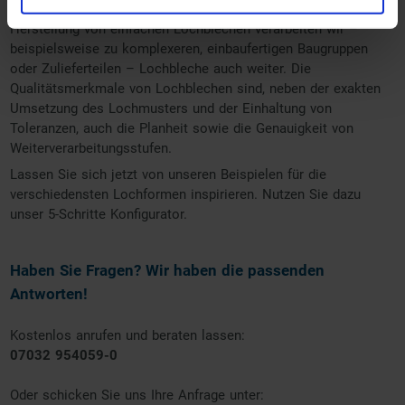
Stahl, AluNox, Edelstahl oder Aluminum. Und neben der
Herstellung von einfachen Lochblechen verarbeiten wir –
beispielsweise zu komplexeren, einbaufertigen Baugruppen
oder Zulieferteilen – Lochbleche auch weiter. Die
Qualitätsmerkmale von Lochblechen sind, neben der exakten
Umsetzung des Lochmusters und der Einhaltung von
Toleranzen, auch die Planheit sowie die Genauigkeit von
Weiterverarbeitungsstufen.
Lassen Sie sich jetzt von unseren Beispielen für die
verschiedensten Lochformen inspirieren. Nutzen Sie dazu
unser 5-Schritte Konfigurator.
Haben Sie Fragen? Wir haben die passenden
Antworten!
Kostenlos anrufen und beraten lassen:
07032 954059-0
Oder schicken Sie uns Ihre Anfrage unter: