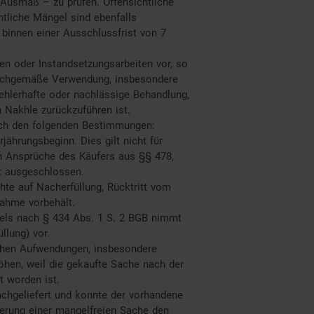
 Ausmaß – zu prüfen. Offensichtliche
htliche Mängel sind ebenfalls
binnen einer Ausschlussfrist von 7
n oder Instandsetzungsarbeiten vor, so
nsachgemäße Verwendung, insbesondere
fehlerhafte oder nachlässige Behandlung,
 Nakhle zurückzuführen ist.
nach den folgenden Bestimmungen:
jährungsbeginn. Dies gilt nicht für
n Ansprüche des Käufers aus §§ 478,
t ausgeschlossen.
te auf Nacherfüllung, Rücktritt vom
ahme vorbehält.
gels nach § 434 Abs. 1 S. 2 BGB nimmt
llung) vor.
ichen Aufwendungen, insbesondere
höhen, weil die gekaufte Sache nach der
t worden ist.
chgeliefert und konnte der vorhandene
ferung einer mangelfreien Sache den