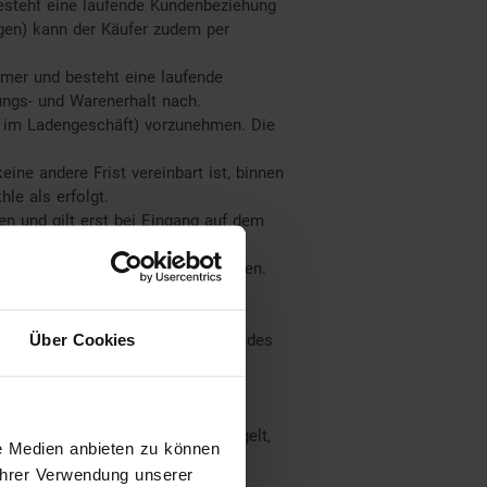
esteht eine laufende Kundenbeziehung
gen) kann der Käufer zudem per
hmer und besteht eine laufende
ngs- und Warenerhalt nach.
e im Ladengeschäft) vorzunehmen. Die
keine andere Frist vereinbart ist, binnen
le als erfolgt.
en und gilt erst bei Eingang auf dem
en Forderungen aufgerechnet werden.
Über Cookies
, es sei denn die Gegenforderung des
icht anders mitgeteilt bzw. geregelt,
le Medien anbieten zu können
Ihrer Verwendung unserer