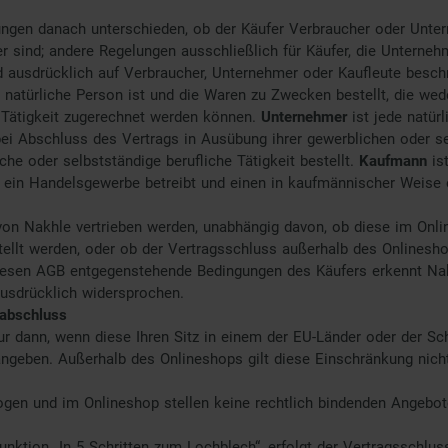
ungen danach unterschieden, ob der Käufer Verbraucher oder Unter
er sind; andere Regelungen ausschließlich für Käufer, die Unterneh
nd ausdrücklich auf Verbraucher, Unternehmer oder Kaufleute besch
e natürliche Person ist und die Waren zu Zwecken bestellt, die we
n Tätigkeit zugerechnet werden können.
Unternehmer
ist jede natürl
bei Abschluss des Vertrags in Ausübung ihrer gewerblichen oder se
iche oder selbstständige berufliche Tätigkeit bestellt.
Kaufmann
is
r ein Handelsgewerbe betreibt und einen in kaufmännischer Weise 
 von Nakhle vertrieben werden, unabhängig davon, ob diese im Onl
tellt werden, oder ob der Vertragsschluss außerhalb des Onlinesho
sen AGB entgegenstehende Bedingungen des Käufers erkennt Nakh
usdrücklich widersprochen.
sabschluss
ur dann, wenn diese Ihren Sitz in einem der EU-Länder oder der Sc
ngeben. Außerhalb des Onlineshops gilt diese Einschränkung nicht
logen und im Onlineshop stellen keine rechtlich bindenden Angebot
ktion „In 5 Schritten zum Lochblech“, erfolgt der Vertragsschluss