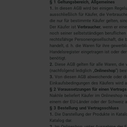
§ 1 Geltungsbereich, Allgemeines
1.
In diesen AGB wird bei einigen Regel
ausschließlich für Käufer, die Verbrauch
die nur für bestimmte Käufer gelten, si
Der Käufer ist
Verbraucher
, wenn er ein
noch seiner selbstständigen berufliche
rechtsfähige Personengesellschaft, die 
handelt, d. h. die Waren für ihre gewerbl
Handelsregister eingetragen ist oder de
benötigt.
2.
Diese AGB gelten für alle Waren, die
(nachfolgend lediglich „
Onlineshop
“) bes
3.
Von diesen AGB abweichende oder die
Einkaufsbedingungen des Käufers wird a
§ 2 Voraussetzungen für einen Vertrag
Nakhle beliefert Käufer im Onlineshop n
einem der EU-Länder oder der Schweiz a
§ 3 Bestellung und Vertragsschluss
1.
Die Darstellung der Produkte in Kata
Katalog dar.
2.
Im Onlineshop, unter Ausnahme der Fun