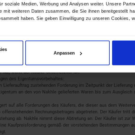
ür soziale Medien, Werbung und Analysen weiter. Unsere Partne
U oder der Schweiz: in bis zu 21 Arbeitstagen
e mit weiteren Daten zusammen, die Sie ihnen bereitgestellt 
esammelt haben. Sie geben Einwilligung zu unseren Cookies, 
eisung
: ab Vertragsschluss nach ordnungsgemäßer Erteilung des 
, ausgenommen Feiertage am Sitz von Nakhle und am Sitz des Käuf
 gelieferten Waren das Eigentum vor, bis keine aus dem Kaufvert
ies
Anpassen
 weder verpfänden noch zur Sicherung übereignen. Bei Pfändungen
 Nakhle unverzüglich zu benachrichtigen.
n nur, wenn der Käufer Unternehmer ist:
ngen des Eigentumsvorbehaltes:
 Lieferauftrag zustehenden Forderung im Zeitpunkt der Lieferung
Eigentum an den von Nakhle gelieferten Waren bis zum Ausgleich 
ert auf alle Forderungen des Käufers, die dieser aus dem Weiterve
offenstehenden Rechnungsbetrages abgetreten. Der Käufer tritt d
stehung ab. Nakhle nimmt diese Abtretung an. Der Käufer ist zur 
seine Kaufpreisforderung gemäß der vorstehenden Bestimmungen au
igt.