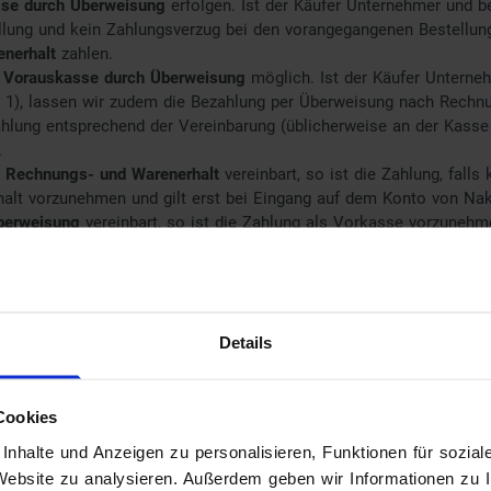
se durch Überweisung
erfolgen. Ist der Käufer Unternehmer und b
lung und kein Zahlungsverzug bei den vorangegangenen Bestellun
nerhalt
zahlen.
r
Vorauskasse durch Überweisung
möglich. Ist der Käufer Unterne
 1), lassen wir zudem die Bezahlung per Überweisung nach Rechnu
zahlung entsprechend der Vereinbarung (üblicherweise an der Kass
.
 Rechnungs- und Warenerhalt
vereinbart, so ist die Zahlung, falls 
lt vorzunehmen und gilt erst bei Eingang auf dem Konto von Nakh
berweisung
vereinbart, so ist die Zahlung als Vorkasse vorzunehm
khle kann nur mit unbestrittenen oder rechtskräftig festgestellt
 Nakhle durch den Käufer ist ausgeschlossen.
ur, wenn der Käufer Unternehmer ist:
Details
 die Geltendmachung eines Zurückbehaltungsrechts ausgeschlossen
hältnis und ist unbestritten oder rechtskräftig festgestellt.
ungsmittels bei Zusendung der Waren an den Käufer
, wenn der Käufer Verbraucher ist:
Cookies
ndere soweit bei einzelnen Waren im Onlineshop oder nachfolgend n
nhalte und Anzeigen zu personalisieren, Funktionen für sozia
 Website zu analysieren. Außerdem geben wir Informationen zu 
is zu 14 Arbeitstagen