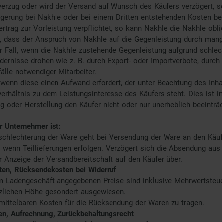
verzug oder wird der Versand auf Wunsch des Käufers verzögert, 
agerung bei Nakhle oder bei einem Dritten entstehenden Kosten be
trag zur Vorleistung verpflichtet, so kann Nakhle die Nakhle obl
, dass der Anspruch von Nakhle auf die Gegenleistung durch mang
er Fall, wenn die Nakhle zustehende Gegenleistung aufgrund schle
dernisse drohen wie z. B. durch Export- oder Importverbote, durch
älle notwendiger Mitarbeiter.
 wenn diese einen Aufwand erfordert, der unter Beachtung des Inh
rhältnis zu dem Leistungsinteresse des Käufers steht. Dies ist i
ng oder Herstellung den Käufer nicht oder nur unerheblich beeinträc
r Unternehmer ist:
rschlechterung der Ware geht bei Versendung der Ware an den Kä
 wenn Teillieferungen erfolgen. Verzögert sich die Absendung aus
er Anzeige der Versandbereitschaft auf den Käufer über.
ten, Rücksendekosten bei Widerruf
m Ladengeschäft angegebenen Preise sind inklusive Mehrwertsteuer
etzlichen Höhe gesondert ausgewiesen.
nmittelbaren Kosten für die Rücksendung der Waren zu tragen.
en, Aufrechnung, Zurückbehaltungsrecht