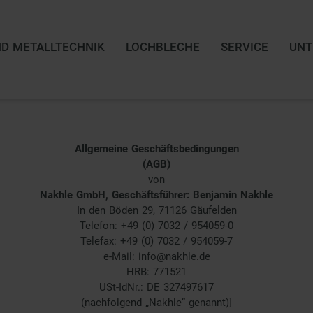
ND METALLTECHNIK
LOCHBLECHE
SERVICE
UN
Allgemeine Geschäftsbedingungen
(AGB)
von
Nakhle GmbH, Geschäftsführer: Benjamin Nakhle
In den Böden 29, 71126 Gäufelden
Telefon: +49 (0) 7032 / 954059-0
Telefax: +49 (0) 7032 / 954059-7
e-Mail: info@nakhle.de
HRB: 771521
USt-IdNr.: DE 327497617
(nachfolgend „Nakhle“ genannt)]