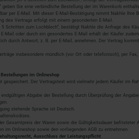
en“ geben Sie eine verbindliche Bestellung der im Warenkorb enthal
elbar per E-Mail. Mit dieser E-Mail-Bestätigung nimmt Nakhle Ihre
ung des Vertrags erfolgt mit einem gesonderten E-Mail.
 5 Schritten zum Lochblech“, bestätigt Nakhle die Anfrage des Käu
E-Mail oder durch ein gesondertes E-Mail erhält der Käufer zudem
lich durch Antwort, z. B. per E-Mail, annehmen. Der Vertrag kom
räge insbesondere mündlich (vor Ort oder telefonisch), per Fax, p
i Bestellungen im Onlineshop
ht gespeichert. Der Vertragstext wird vielmehr jedem Käufer im R
r endgültigen Abgabe der Bestellung durch Überprüfung der Angabe
gen.
ügung stehende Sprache ist Deutsch.
altenskodizes.
er Gesamtpreis der Waren sowie die Gültigkeitsdauer befristeter
ren im Onlineshop sowie den vorliegenden AGB zu entnehmen.
haltungsrecht, Ausschluss der Leistungspflicht