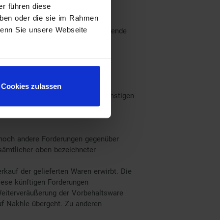
r führen diese
haben oder die sie im Rahmen
wenn Sie unsere Webseite
Zahlungsauftrags an das überweisende
ers.
rag entstandene Forderung mehr
Cookies zulassen
 sowie Beschlagnahmungen oder sonstigen
 noch andere Forderungen gegenüber
sämtlicher oben bezeichneter
rkauf der gelieferten Waren erwirbt. Die
iese künftigen Forderungen
Weiterveräußerung der Vorbehaltsware
f Nakhle übergeht. Zu anderen