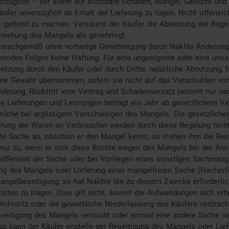
erzüglich – vor allem auf sichtbare Schäden, Mängel, Gewicht und
ufer unverzüglich ab Erhalt der Lieferung zu rügen. Nicht offensic
 geltend zu machen. Versäumt der Käufer die Absetzung der Rüge 
 Ansehung des Mangels als genehmigt.
 unsachgemäß ohne vorherige Genehmigung durch Nakhle Änderunge
ehenden Folgen keine Haftung. Für eine ungeeignete oder eine u
setzung durch den Käufer oder durch Dritte, natürliche Abnutzung, 
eine Gewähr übernommen, sofern sie nicht auf das Verschulden von
nderung, Rücktritt vom Vertrag und Schadensersatz besteht nur 
re Lieferungen und Leistungen beträgt ein Jahr ab gesetzlichem Ver
üche bei arglistigem Verschweigen des Mangels. Die gesetzliche
erung der Waren an Verbraucher werden durch diese Regelung nich
e Sache an, obschon er den Mangel kennt, so stehen ihm die Rech
nur zu, wenn er sich diese Rechte wegen des Mangels bei der Ann
haffenheit der Sache oder bei Vorliegen eines sonstigen Sachman
g des Mangels oder Lieferung einer mangelfreien Sache (Nacherfü
Mangelbeseitigung, so hat Nakhle die zu diesem Zwecke erforderl
kosten zu tragen. Dies gilt nicht, soweit die Aufwendungen sich er
Wohnsitz oder die gewerbliche Niederlassung des Käufers verbrach
seitigung des Mangels versucht oder einmal eine andere Sache na
so kann der Käufer anstelle der Beseitigung des Mangels oder Lie