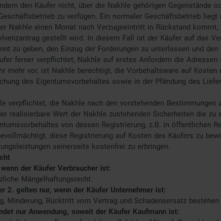
ndern den Käufer nicht, über die Nakhle gehörigen Gegenstände od
schäftsbetrieb zu verfügen. Ein normaler Geschäftsbetrieb liegt 
er Nakhle einen Monat nach Verzugseintritt in Rückstand kommt, W
lvenzantrag gestellt wird. In diesem Fall ist der Käufer auf das Ve
nt zu geben, den Einzug der Forderungen zu unterlassen und den 
ufer ferner verpflichtet, Nakhle auf erstes Anfordern die Adresse
hr mehr vor, ist Nakhle berechtigt, die Vorbehaltsware auf Kosten
hung des Eigentumsvorbehaltes sowie in der Pfändung des Liefer
le verpflichtet, die Nakhle nach den vorstehenden Bestimmungen
der realisierbare Wert der Nakhle zustehenden Sicherheiten die zu 
ntumsvorbehaltes von dessen Registrierung, z.B. in öffentlichen R
evollmächtigt, diese Registrierung auf Kosten des Käufers zu bewirk
ungsleistungen seinerseits kostenfrei zu erbringen.
cht
, wenn der Käufer Verbraucher ist:
zliche Mängelhaftungsrecht.
r 2. gelten nur, wenn der Käufer Unternehmer ist:
g, Minderung, Rücktritt vom Vertrag und Schadensersatz bestehe
findet nur Anwendung, soweit der Käufer Kaufmann ist: