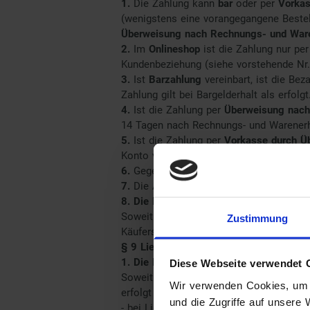
1.
Die Zahlung kann
bar
oder per
Vorkas
(wenigstens eine vorangegangene Bestel
Überweisung nach Rechnungs- und Ware
2.
Im
Onlineshop
ist die Zahlung nur pe
Kundenbeziehung (siehe vorstehende Nr.
3.
Ist
Barzahlung
vereinbart, ist die Be
Zahlung gilt bei Bargelderhalt als erfolgt
4.
Ist die Zahlung per
Überweisung nach
14 Tagen nach Rechnungs- und Warenerha
5.
Ist die Zahlung per
Vorkasse durch
Ü
Konto von Nakhle als erfolgt.
6.
Gegen die Vergütungsansprüche von Na
7.
Die Abtretung von Forderungen gegen
8.
Die Regelung dieser Ziffer 10. gilt n
Soweit der Käufer Unternehmer ist, ist
Zustimmung
Käufers stammt aus demselben Vertragsver
§ 9 Liefertermin je nach Wahl des Zahl
1.
Die Regelung dieser Ziffer 1. gilt nur
Diese Webseite verwendet 
Soweit nicht anders vereinbart, insbeso
Wir verwenden Cookies, um I
erfolgt die Lieferung
und die Zugriffe auf unsere
- bei Lieferungen nach Deutschland: in b