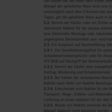
Der Käufer hat die Ware nach Erhalt unv
Mängel der gelieferten Ware sind vom Kä
unverzüglich nach dem Erkennen bei uns
Tagen, gilt die gelieferte Ware auch in
2.2.
Nimmt der Käufer oder ein Dritter
übernimmt Nakhle für die daraus entst
eine fehlerhafte Montage oder Inbetrieb
ungeeignete Betriebsmittel usw. wird k
2.3.
Ein Anspruch auf Nacherfüllung, Mi
2.3.1.
Die Gewährleistungsfrist für unse
Schadensersatzansprüche oder für Anspr
479 BGB auf Rückgriff bei Weiterveräuß
2.3.2.
Nimmt der Käufer eine mangelhaft
Vertrag, Minderung und Schadensersatz 
2.3.3.
Bei Fehlen der vereinbarten Besc
Nakhle nach Wahl von Nakhle Beseitigun
2.3.4.
Entscheidet sich Nakhle für die 
Transport, Wege-, Arbeits- und Material
Lieferung an einen anderen Ort als den 
2.3.5.
Wurde von Nakhle zweimal die Be
Mangel dadurch nicht beseitigt werden, 