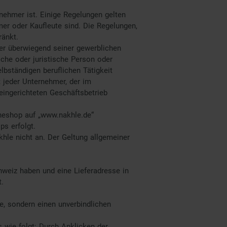
nehmer ist. Einige Regelungen gelten
mer oder Kaufleute sind. Die Regelungen,
ränkt.
der überwiegend seiner gewerblichen
iche oder juristische Person oder
lbständigen beruflichen Tätigkeit
t jeder Unternehmer, der im
eingerichteten Geschäftsbetrieb
ineshop auf „www.nakhle.de“
ps erfolgt.
le nicht an. Der Geltung allgemeiner
hweiz haben und eine Lieferadresse in
.
e, sondern einen unverbindlichen
 wie folgt: Durch Anklicken der