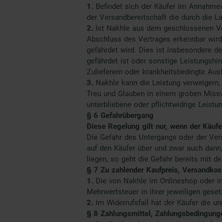
1.
Befindet sich der Käufer im Annahme
der Versandbereitschaft die durch die L
2.
Ist Nakhle aus dem geschlossenen Ver
Abschluss des Vertrages erkennbar wird
gefährdet wird. Dies ist insbesondere d
gefährdet ist oder sonstige Leistungshin
Zulieferern oder krankheitsbedingte Ausf
3.
Nakhle kann die Leistung verweigern,
Treu und Glauben in einem groben Missve
unterbliebene oder pflichtwidrige Leistu
§ 6
Gefahrübergang
Diese Regelung gilt nur, wenn der Käufe
Die Gefahr des Untergangs oder der Ve
auf den Käufer über und zwar auch dann,
liegen, so geht die Gefahr bereits mit d
§ 7
Zu zahlender Kaufpreis, Versandkos
1.
Die von Nakhle im Onlineshop oder i
Mehrwertsteuer in ihrer jeweiligen ges
2.
Im Widerrufsfall hat der Käufer die u
§ 8 Zahlungsmittel, Zahlungsbedingung