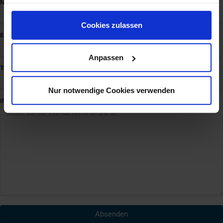
haben oder die sie im Rahmen Ihrer Nutzung der
Name:
Dienste gesammelt haben. Sie geben Einwilligung zu
unseren Cookies, wenn Sie unsere Webseite weiterhin
Cookies zulassen
E-Mail:
nutzen.
Anpassen
Telefon (*optional):
Nur notwendige Cookies verwenden
Ihre Nachricht:
Absenden