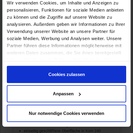
beidseitig mit Schutzfolie, kratzerfreie Rückseite
Wir verwenden Cookies, um Inhalte und Anzeigen zu
soweit möglich
personalisieren, Funktionen für soziale Medien anbieten
Material AlMg1
zu können und die Zugriffe auf unsere Website zu
Dicke: 1,5 / 2 mm
analysieren. Außerdem geben wir Informationen zu Ihrer
Auswählen
Verwendung unserer Website an unsere Partner für
soziale Medien, Werbung und Analysen weiter. Unsere
Partner führen diese Informationen möglicherweise mit
Edelstahl einseitig geschliffen, einseitig blank
weiteren Daten zusammen, die Sie ihnen bereitgestellt
haben oder die sie im Rahmen Ihrer Nutzung der
Dienste gesammelt haben. Sie geben Einwilligung zu
unseren Cookies, wenn Sie unsere Webseite weiterhin
Cookies zulassen
nutzen.
Anpassen
Nur notwendige Cookies verwenden
hohe Korrosionsbeständigkeit
einseitig geschliffene Oberfläche in Korn 240