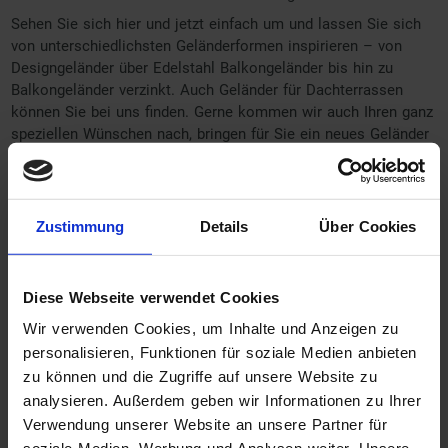
Sehen Sie sich hier und jetzt einfach um und lassen Sie sich
von unterschiedlichsten Geländerformen inspirieren – von
Designgeländer über Edelstahl Balkongeländer bis hin zu
Balkongeländer verzinkt. Auch Geländer für Dachterrassen
können Sie bei uns finden. Gerne kommen wir auch Ihren ganz
speziellen Wünschen nach, bringen für Sie ein neues Geländer
an oder veredeln Ihr bereits vorhandenes zum Beispiel als
Lochblech Geländer.
Zustimmung
Details
Über Cookies
Diese Webseite verwendet Cookies
Wir verwenden Cookies, um Inhalte und Anzeigen zu
personalisieren, Funktionen für soziale Medien anbieten
zu können und die Zugriffe auf unsere Website zu
analysieren. Außerdem geben wir Informationen zu Ihrer
Verwendung unserer Website an unsere Partner für